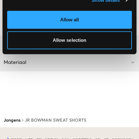
SKU
:
110279-005
Allow all
Laundry Advice
:
Allow selection
Washing advice
Materiaal
Jongens
JR BOWMAN SWEAT SHORTS