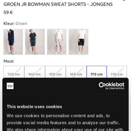
GROEN
JR BOWMAN SWEAT SHORTS
-
JONGENS
59 €
Kleur
:
Groen
Maat
130 cm
140 cm
150 cm
160 cm
170 cm
176 cm
Nog
2
over
De maat lijkt
This website uses cookies
Te klein
Perfect
Te groot
We use cookies to personalise content and ads, to
provide social media features and to analyse our traffic.
MAATTABEL
We also share information about your use of our site with