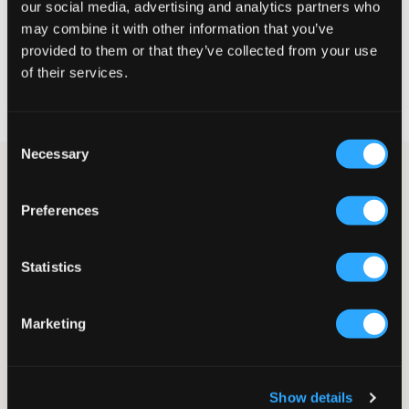
our social media, advertising and analytics partners who
KIES EEN MAAT
may combine it with other information that you’ve
provided to them or that they’ve collected from your use
of their services.
Snelle levering
Gratis verzending vanaf €69
Recht op herroeping binnen 60 dagen
Consent
Necessary
Selection
Lichtgrijze hoodie van Peak Performance. Het logo van het merk
is in het zwart geborduurd en op de borst geplaatst. De hoodie
Preferences
heeft vooraan een kangoeroezak en geribde boorden onderaan
en aan de mouwen. Dit is een klassieke hoodie die net zo goed
staat bij een jeans als bij een trainingsbroek.
Statistics
Hoodie
Capuchon
Kangoeroezak
Marketing
Gerebrode boorden
Borduurwerk
Kleur: Med Grey Melange
Supplier color/color code
:
MED GREY MELANGE
Show details