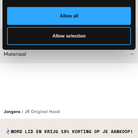
SKU
:
128124-001
Allow all
Laundry Advice
:
Allow selection
Washing advice
Materiaal
Jongens
JR Original Hood
WORD LID EN KRIJG 10% KORTING OP JE AANKOOP!