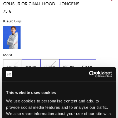
GRIJS
JR ORIGINAL HOOD
-
JONGENS
75 €
Kleur
:
Grijs
Maat
130 cm
140 cm
150 cm
160 cm
170 cm
De maat lijkt
This website uses cookies
We use cookies to personalise content and ads, to
Te klein
Perfect
Te groot
provide social media features and to analyse our traffic.
MAATTABEL
We also share information about your use of our site with