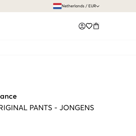
GRATIS VERZEN
Netherlands
/
EUR
Market switch
mance
RIGINAL PANTS
-
JONGENS