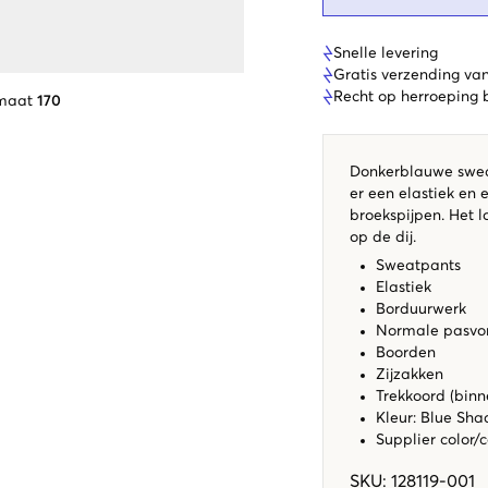
Snelle levering
Gratis verzending va
Recht op herroeping
 maat
170
Donkerblauwe sweat
er een elastiek en 
broekspijpen. Het 
op de dij.
Sweatpants
Elastiek
Borduurwerk
Normale pasv
Boorden
Zijzakken
Trekkoord (binn
Kleur: Blue Sh
Supplier color/
SKU
:
128119-001