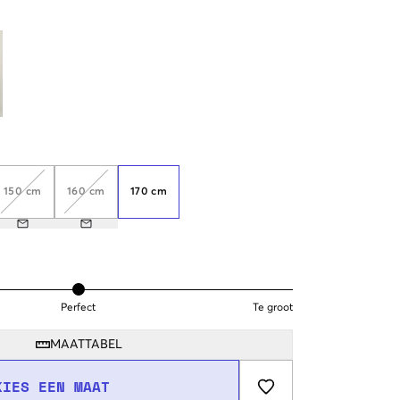
150 cm
160 cm
170 cm
Perfect
Te groot
MAATTABEL
KIES EEN MAAT