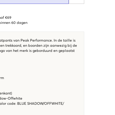
naf €69
 binnen 60 dagen
pants van Peak Performance. In de taille is
een trekkoord, en boorden zijn aanwezig bij de
logo van het merk is geborduurd en geplaatst
orm
enkant)
adow-Offwhite
color code
:
BLUE SHADOW/OFFWHITE/