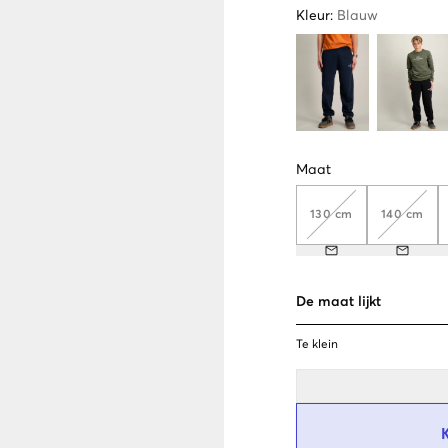
Kleur
:
Blauw
Maat
130 cm
140 cm
De maat lijkt
Te klein