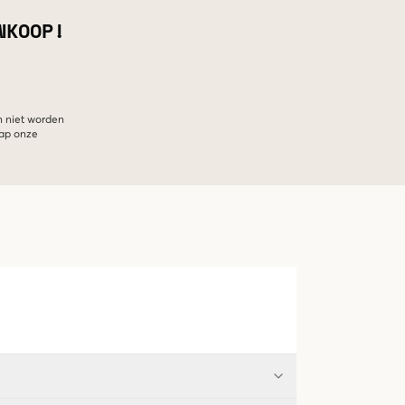
NKOOP!
n niet worden
hap onze