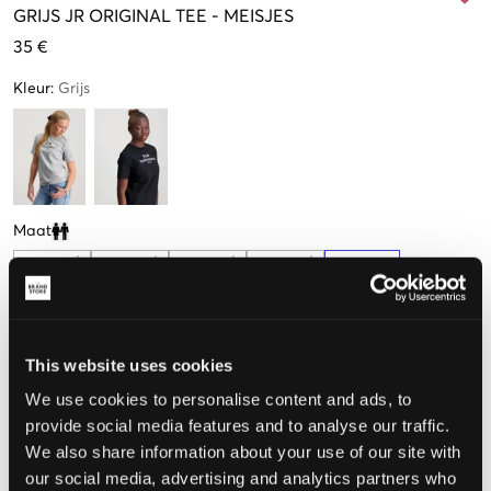
GRIJS
JR ORIGINAL TEE
-
MEISJES
35 €
Kleur
:
Grijs
Maat
Clone modal
130 cm
140 cm
150 cm
160 cm
170 cm
This website uses cookies
De maat lijkt
We use cookies to personalise content and ads, to
provide social media features and to analyse our traffic.
Te klein
Perfect
Te groot
We also share information about your use of our site with
MAATTABEL
our social media, advertising and analytics partners who