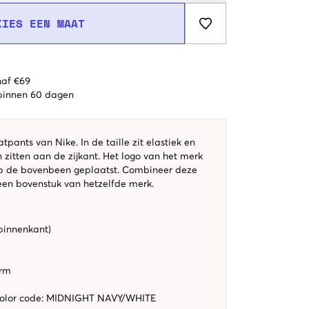
KIES EEN MAAT
naf €69
 binnen 60 dagen
ants van Nike. In de taille zit elastiek en
 zitten aan de zijkant. Het logo van het merk
op de bovenbeen geplaatst. Combineer deze
een bovenstuk van hetzelfde merk.
 binnenkant)
orm
t
color code
:
MIDNIGHT NAVY/WHITE