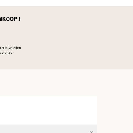
NKOOP!
n niet worden
hap onze