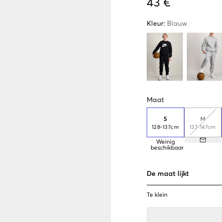
43 €
Kleur
:
Blauw
Maat
S
M
128-137cm
137-147cm
Weinig
beschikbaar
De maat lijkt
Te klein