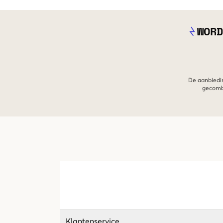
WORD
De aanbiedin
gecombi
Klantenservice