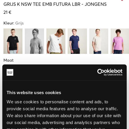
GRIJS
K NSW TEE EMB FUTURA LBR
-
JONGENS
21 €
Kleur
:
Grijs
Maat
S
M
L
XL
128-137cm
137-147cm
147-158cm
158-170cm
This website uses cookies
De maat lijkt
We use cookies to personalise content and ads, to
provide social media features and to analyse our traffic.
Te klein
Perfect
Te groot
We also share information about your use of our site with
our social media, advertising and analytics partners who
MAATTABEL