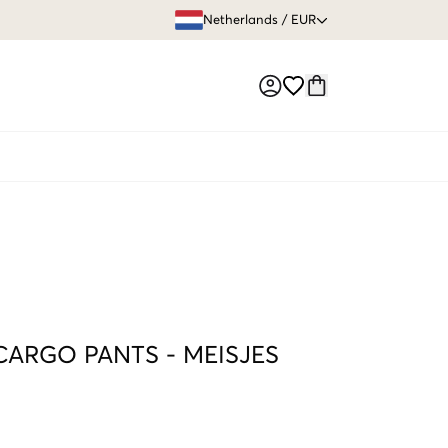
GRATIS VERZEN
Netherlands
/
EUR
Market switch
CARGO PANTS
-
MEISJES