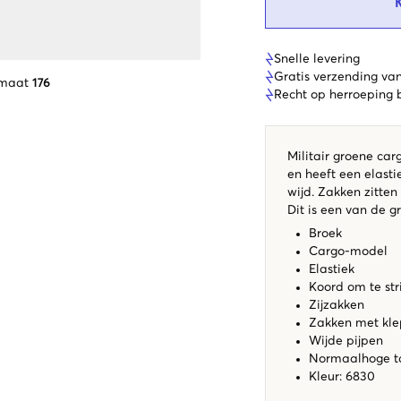
Snelle levering
Gratis verzending va
 maat
176
Recht op herroeping
Militair groene car
en heeft een elasti
wijd. Zakken zitten
Dit is een van de g
Broek
Cargo-model
Elastiek
Koord om te st
Zijzakken
Zakken met kle
Wijde pijpen
Normaalhoge t
Kleur: 6830