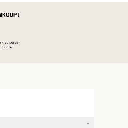
NKOOP!
n niet worden
hap onze