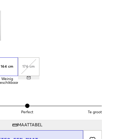
164 cm
176 cm
Weinig
eschikbaar
Perfect
Te groot
MAATTABEL