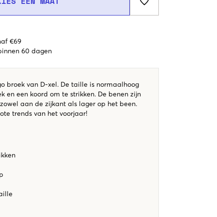
KIES EEN MAAT
naf €69
 binnen 60 dagen
go broek van D-xel. De taille is normaalhoog
ek en een koord om te strikken. De benen zijn
 zowel aan de zijkant als lager op het been.
rote trends van het voorjaar!
rikken
p
aille