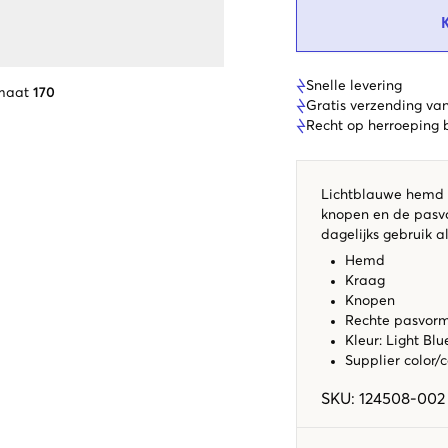
Snelle levering
maat
170
Gratis verzending va
Recht op herroeping
Lichtblauwe hemd 
knopen en de pasvo
dagelijks gebruik a
Hemd
Kraag
Knopen
Rechte pasvor
Kleur: Light Blu
Supplier color/
SKU
:
124508-002