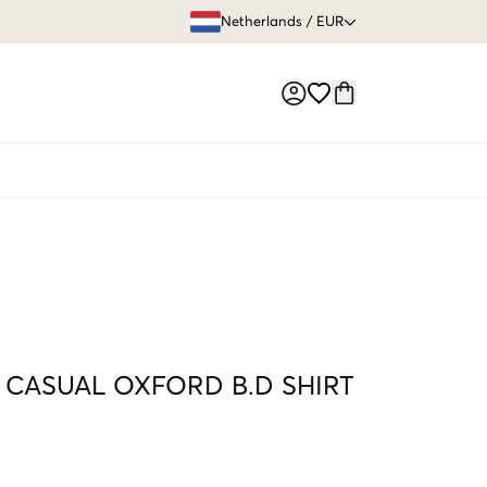
GRATIS VERZEN
Netherlands
/
EUR
Market switch
 CASUAL OXFORD B.D SHIRT