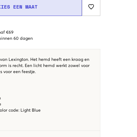
KIES EEN MAAT
naf €69
 binnen 60 dagen
van Lexington. Het hemd heeft een kraag en
rm is recht. Een licht hemd werkt zowel voor
ls voor een feestje.
m
e
color code
:
Light Blue