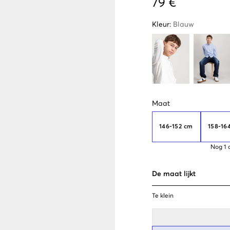
79 €
Kleur
:
Blauw
Maat
146-152 cm
158-16
Nog
1
De maat lijkt
Te klein