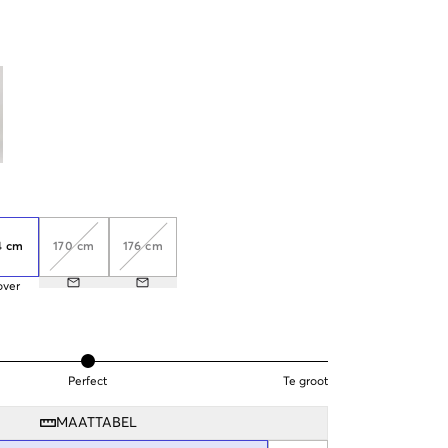
4 cm
170 cm
176 cm
over
Perfect
Te groot
MAATTABEL