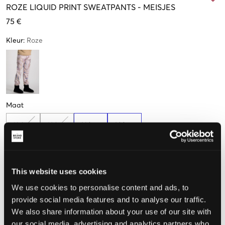
ROZE
LIQUID PRINT SWEATPANTS
-
MEISJES
75 €
Kleur
:
Roze
Maat
10 jaar
12 jaar
14 jaar
16 jaar
140 cm
152 cm
164 cm
170 cm
This website uses cookies
De maat lijkt
We use cookies to personalise content and ads, to
Te klein
Perfect
Te groot
provide social media features and to analyse our traffic.
We also share information about your use of our site with
MAATTABEL
our social media, advertising and analytics partners who