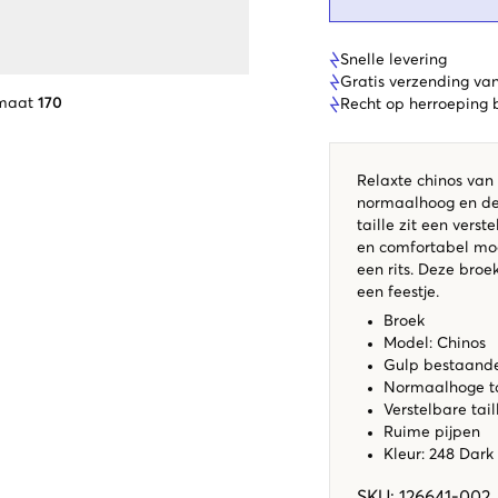
Snelle levering
Gratis verzending va
 maat
170
Recht op herroeping
Relaxte chinos van 
normaalhoog en de 
taille zit een vers
en comfortabel moge
een rits. Deze broe
een feestje.
Broek
Model: Chinos
Gulp bestaande 
Normaalhoge ta
Verstelbare tai
Ruime pijpen
Kleur: 248 Dark
SKU
:
126641-002