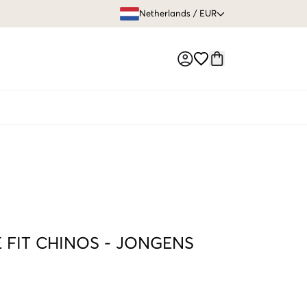
GRATIS VERZEN
Netherlands
/
EUR
Market switch
 FIT CHINOS
-
JONGENS