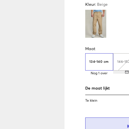
Kleur
:
Beige
Maat
134-140 cm
146-15
Nog
1
over
De maat lijkt
Te klein