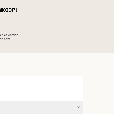
NKOOP!
n niet worden
hap onze