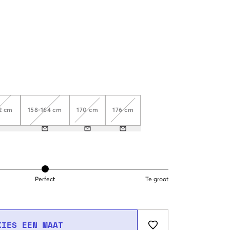
2 cm
158-164 cm
170 cm
176 cm
Perfect
Te groot
KIES EEN MAAT