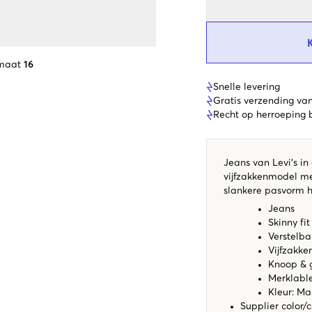
 maat
16
Snelle levering
Gratis verzending va
Recht op herroeping
Jeans van Levi's i
vijfzakkenmodel met
slankere pasvorm h
Jeans
Skinny fit
Verstelbar
Vijfzakk
Knoop & 
Merklabl
Kleur: Ma
Supplier color/