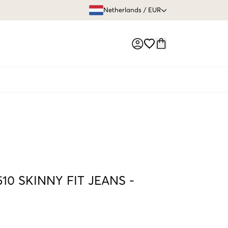
GRATIS VERZEN
Netherlands
/
EUR
Market switch
510 SKINNY FIT JEANS
-