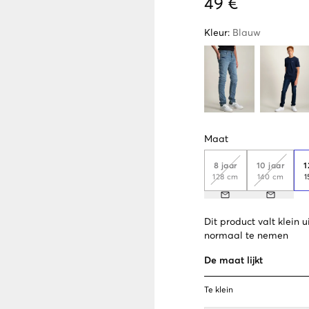
49 €
Kleur
:
Blauw
Maat
8 jaar
10 jaar
1
128 cm
140 cm
1
Dit product valt klein
normaal te nemen
De maat lijkt
Te klein