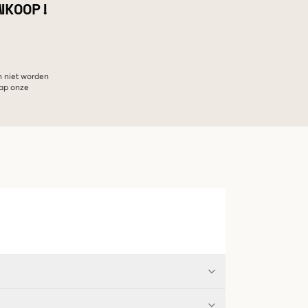
NKOOP!
n niet worden
hap onze