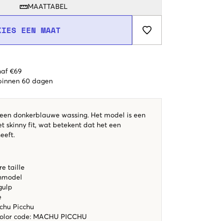
MAATTABEL
KIES EEN MAAT
naf €69
 binnen 60 dagen
n een donkerblauwe wassing. Het model is een
 skinny fit, wat betekent dat het een
eeft.
e taille
enmodel
gulp
e
chu Picchu
color code
:
MACHU PICCHU