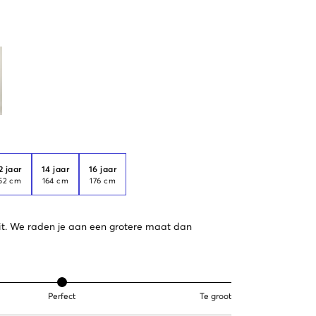
2 jaar
14 jaar
16 jaar
52 cm
164 cm
176 cm
 uit. We raden je aan een grotere maat dan
Perfect
Te groot