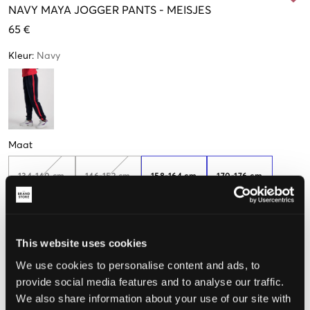
NAVY
MAYA JOGGER PANTS
-
MEISJES
65 €
Kleur
:
Navy
Maat
134-140 cm
146-152 cm
158-164 cm
170-176 cm
De maat lijkt
This website uses cookies
We use cookies to personalise content and ads, to
Te klein
Perfect
Te groot
provide social media features and to analyse our traffic.
We also share information about your use of our site with