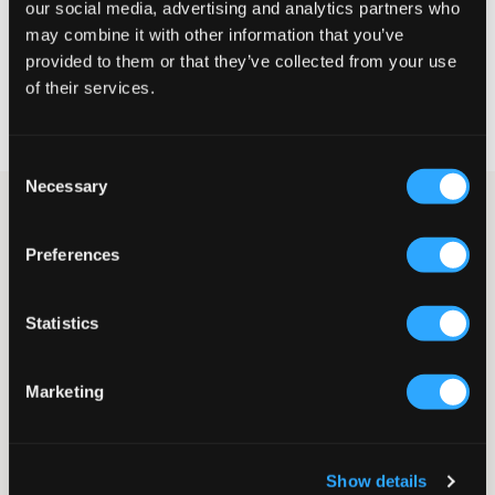
our social media, advertising and analytics partners who
KIES EEN MAAT
may combine it with other information that you’ve
provided to them or that they’ve collected from your use
of their services.
Snelle levering
Gratis verzending vanaf €69
Recht op herroeping binnen 60 dagen
Consent
Necessary
Selection
Joggingbroek van velours van FILA. De kleuren zijn blauw met
rode biezen. In de taille zit elastiek en aan de binnenkant zit
Preferences
een koord dat je kunt aantrekken. De broek heeft steekzakken
en het merkslogo is helemaal onderaan op de broek geplaatst.
Combineer bij voorkeur met het bijpassende bovenstuk.
Statistics
Joggingbroek
Elastiek en koord
Boeien onderaan
Marketing
Patch
Steekzakken
Kleur: A140 Black Iris-true red
Show details