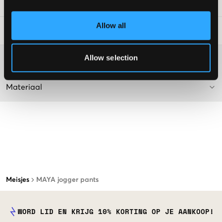
SKU
:
121152-001
Allow all
Laundry Advice
:
Allow selection
Washing advice
Materiaal
Meisjes
MAYA jogger pants
WORD LID EN KRIJG 10% KORTING OP JE AANKOOP!