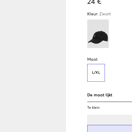
24 €
Kleur
:
Zwart
Maat
L/XL
De maat lijkt
Te klein