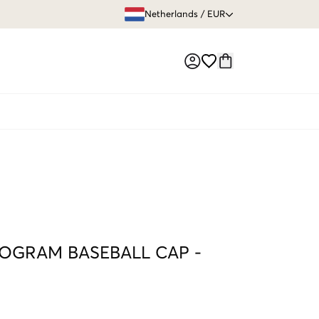
GRATIS VERZEN
Netherlands
/
EUR
Market switch
OGRAM BASEBALL CAP
-