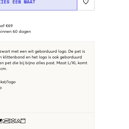
KIES EEN MAAT
naf €69
 binnen 60 dagen
 zwart met een wit geborduurd logo. De pet is
n klittenband en het logo is ook geborduurd
een pet die bij bijna alles past. Maat L/XL komt
 cm.
kst/logo
sp