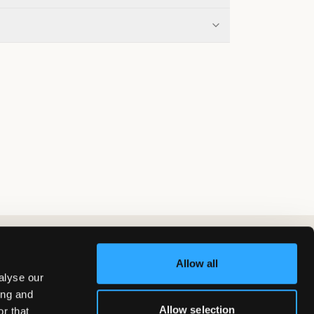
Allow all
alyse our
ing and
Allow selection
r that