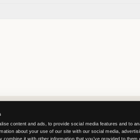
Market switcher
s
ise content and ads, to provide social media features and to an
rmation about your use of our site with our social media, advertis
 combine it with other information that you’ve provided to them o