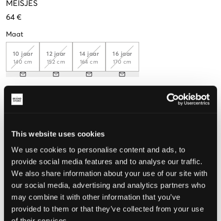
MEISJES
64 €
Maat
10 jaar
12 jaar
14 jaar
16 jaar
140 cm
152 cm
164 cm
170 cm
De maat lijkt
Te klein
Perfect
Te groot
This website uses cookies
MAATTABEL
We use cookies to personalise content and ads, to
provide social media features and to analyse our traffic.
KIES EEN MAAT
We also share information about your use of our site with
our social media, advertising and analytics partners who
Snelle levering
may combine it with other information that you’ve
Gratis verzending vanaf €69
provided to them or that they’ve collected from your use
Recht op herroeping binnen 60 dagen
of their services.