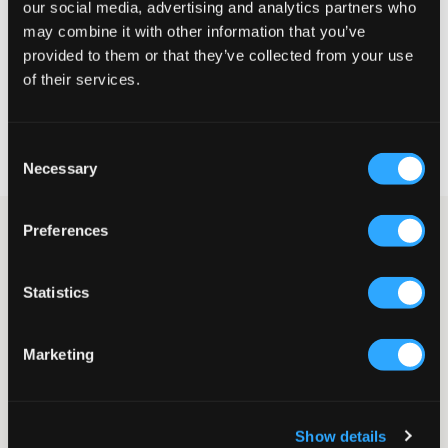
our social media, advertising and analytics partners who
MAATTABEL
may combine it with other information that you’ve
provided to them or that they’ve collected from your use
KIES EEN MAAT
of their services.
Snelle levering
Consent
Gratis verzending vanaf €69
Necessary
Recht op herroeping binnen 60 dagen
Selection
Preferences
Zwart sweatshirt van Calvin Klein. Het sweatshirt heeft een
ronde hals en een normale pasvorm. Het logo van het merk is
geplaatst op een kleinere, vierkante patch en bevindt zich op de
borst. Dit sweatshirt heeft een eenvoudig en tijdloos design.
Statistics
Sweatshirt
Ronde hals
Marketing
Normale pasvorm
Patch
Ribgebreide boorden
Supplier color/color code
:
Ck Black
Show details