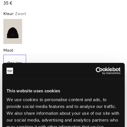
35 €
Kleur
:
Zwart
Maat
One size
De maat lijkt
This website uses cookies
Te klein
Perfect
Te groot
We use cookies to personalise content and ads, to
provide social media features and to analyse our traffic.
MAATTABEL
We also share information about your use of our site with
our social media, advertising and analytics partners who
KIES EEN MAAT
may combine it with other information that you’ve