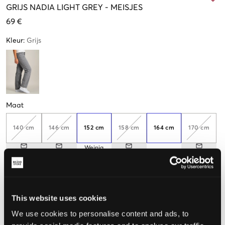
GRIJS
NADIA LIGHT GREY
-
MEISJES
69 €
Kleur
:
Grijs
Maat
140 cm
146 cm
152 cm
158 cm
164 cm
170 cm
Weinig
beschikbaar
176 cm
182 cm
188 cm
Nog
3
over
Weinig
Nog
2
over
This website uses cookies
beschikbaar
We use cookies to personalise content and ads, to
De maat lijkt