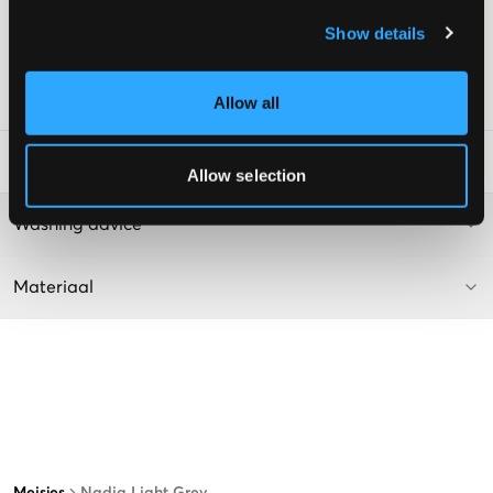
Discreet geprofileerd
Show details
Kleur: Lichtgrijs
De tekst is AI-gegenereerd.
SKU
:
133618-001
Allow all
Laundry Advice
:
Allow selection
Washing advice
Materiaal
Meisjes
Nadia Light Grey