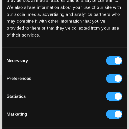
provide social media features and to analyse our traffic.
We also share information about your use of our site with
Te klein
Perfect
Te groot
our social media, advertising and analytics partners who
may combine it with other information that you’ve
MAATTABEL
provided to them or that they’ve collected from your use
of their services.
KIES EEN MAAT
Consent
Snelle levering
Necessary
Selection
Gratis verzending vanaf €69
Recht op herroeping binnen 60 dagen
Preferences
Grijze jeans van Grunt in een vijfzakkenmodel. Deze jeans
hebben een gulp met knoop en rits voor een goede pasvorm.
Statistics
Uiteraard hebben de jeans ook een verstelbare taille zodat ze
perfect zitten. Met discrete profilering voor een stijlvolle en
ontspannen look.
Marketing
Vijfzakkenmodel
Verstelbare taille
Gulp met knoop en rits