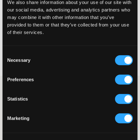
We also share information about your use of our site with
Te klein
Perfect
Te groot
our social media, advertising and analytics partners who
may combine it with other information that you’ve
MAATTABEL
provided to them or that they’ve collected from your use
of their services.
KIES EEN MAAT
Consent
Snelle levering
Necessary
Selection
Gratis verzending vanaf €69
Recht op herroeping binnen 60 dagen
Preferences
Lichtroze jurk van LMTD met een licht en zomers ontwerp dat
perfect is voor de festiviteiten van de zomer. Bovenaan is er
Statistics
smockwerk en onderaan is er decoratief kant. De dunne
schouderbandjes zijn verstelbaar voor een optimale pasvorm.
Jurk
Marketing
Smock
Kant
Dunne verstelbare schouderbandjes
Onderrok