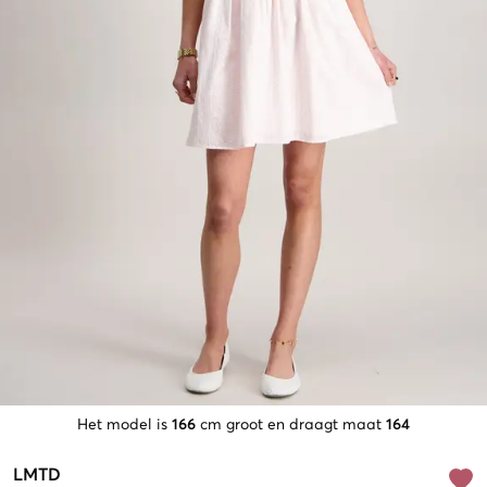
Het model is
166
cm groot en draagt maat
164
LMTD