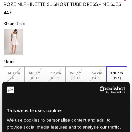
ROZE
NLFHINETTE SL SHORT TUBE DRESS
-
MEISJES
44 €
Kleur
:
Roze
Maat
140 cm
146 cm
152 cm
158 cm
164 cm
170 cm
(10 Y)
(11 Y)
(12 Y)
(13 Y)
(14 Y)
(15 Y)
Weinig
beschikbaar
176 cm
(16 Y)
This website uses cookies
We use cookies to personalise content and ads, to
provide social media features and to analyse our traffic.
De maat lijkt