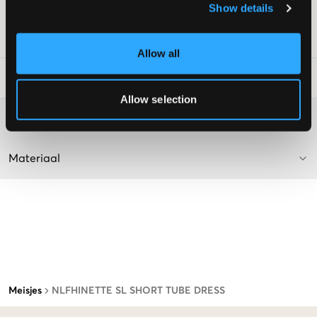
Show details
Supplier color/color code
:
Pink Marshmallow
SKU
:
138932-001
Allow all
Laundry Advice
:
Allow selection
Washing advice
Materiaal
Meisjes
NLFHINETTE SL SHORT TUBE DRESS