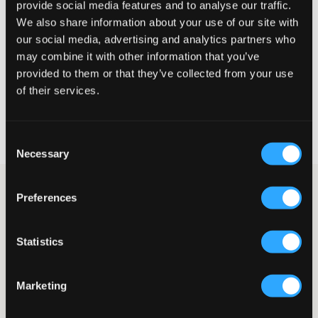
provide social media features and to analyse our traffic.
Te klein
Perfect
Te groot
We also share information about your use of our site with
our social media, advertising and analytics partners who
MAATTABEL
may combine it with other information that you’ve
KIES EEN MAAT
provided to them or that they’ve collected from your use
of their services.
Snelle levering
Gratis verzending vanaf €69
Consent
Recht op herroeping binnen 60 dagen
Necessary
Selection
Rechte jeans van LMTD. Vijfzakkenmodel met normale
Preferences
taillehoogte. De taille kan aan de binnenkant worden versteld.
De gulp bestaat uit een knoop en een ritssluiting. Dit jeansmodel
biedt ruimte om de jeans te dragen over verschillende soorten
Statistics
schoenen, van slippers tot laarzen. Deze jeans kan gemakkelijk
worden gecombineerd met alles, van een eenvoudig T-shirt tot
een mooie blouse voor een elegantere stijl.
Marketing
Jeans
Model: Recht