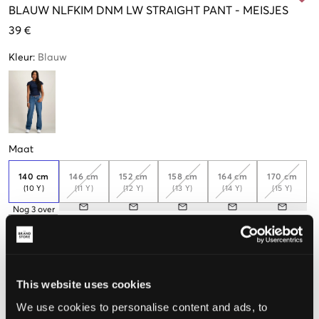
BLAUW
NLFKIM DNM LW STRAIGHT PANT
-
MEISJES
39 €
Kleur
:
Blauw
Maat
140 cm
146 cm
152 cm
158 cm
164 cm
170 cm
(10 Y)
(11 Y)
(12 Y)
(13 Y)
(14 Y)
(15 Y)
Nog
3
over
176 cm
(16 Y)
This website uses cookies
De maat lijkt
We use cookies to personalise content and ads, to