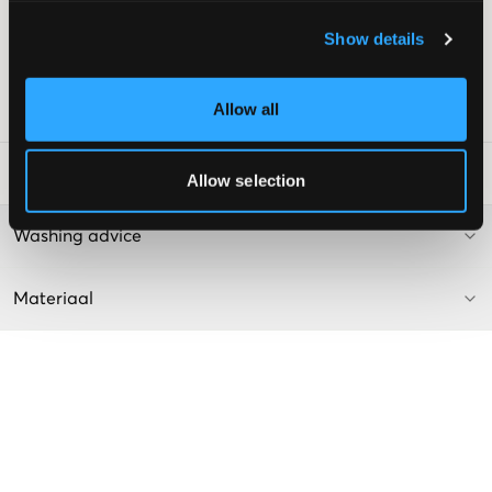
Vijfzakkenmodel
Gulp bestaande uit knoop en ritssluiting
Show details
Normale taillehoogte
Kleur: Donkerblauw Denim
Allow all
SKU
:
130253-001
Laundry Advice
:
Allow selection
Washing advice
Materiaal