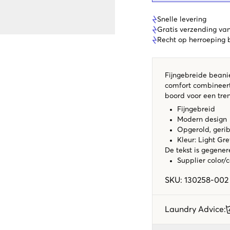
Snelle levering
Gratis verzending va
Recht op herroeping
Fijngebreide beani
comfort combineert
boord voor een tren
Fijngebreid
Modern design
Opgerold, geri
Kleur: Light Gr
De tekst is gegener
Supplier color/
SKU
:
130258-002
Laundry Advice
: