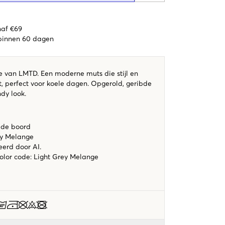
naf €69
 binnen 60 dagen
e van LMTD. Een moderne muts die stijl en
, perfect voor koele dagen. Opgerold, geribde
dy look.
bde boord
ey Melange
eerd door AI.
color code
:
Light Grey Melange