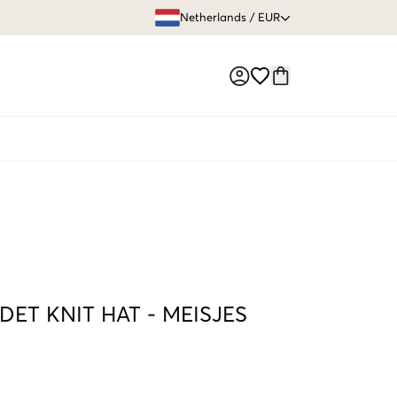
GRATIS VERZEN
Netherlands
/
EUR
Market switch
DET KNIT HAT
-
MEISJES