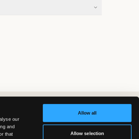
Allow all
alyse our
ing and
Allow selection
r that