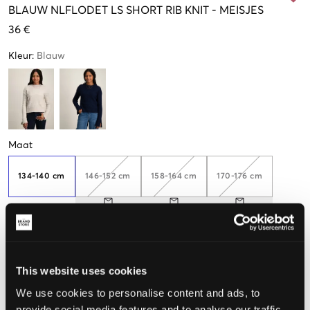
BLAUW
NLFLODET LS SHORT RIB KNIT
-
MEISJES
36 €
Kleur
:
Blauw
Maat
134-140 cm
146-152 cm
158-164 cm
170-176 cm
De maat lijkt
Te klein
Perfect
Te groot
This website uses cookies
We use cookies to personalise content and ads, to
MAATTABEL
provide social media features and to analyse our traffic.