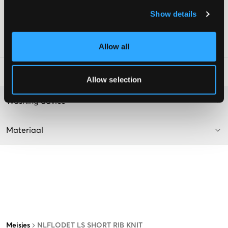
Dropped shoulders
Show details
Kleur: Dark Sapphire/1421-21
Deze tekst is AI-gegenereerd.
SKU
:
130278-002
Allow all
Laundry Advice
:
Allow selection
Washing advice
Materiaal
Meisjes
NLFLODET LS SHORT RIB KNIT