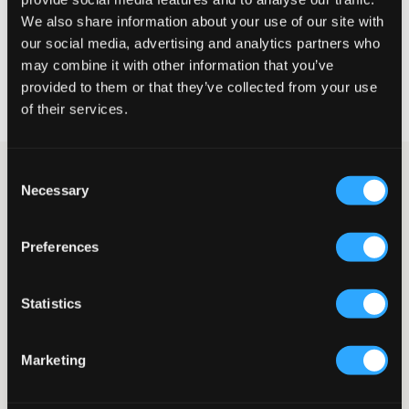
KIES EEN MAAT
We also share information about your use of our site with
our social media, advertising and analytics partners who
may combine it with other information that you’ve
Snelle levering
provided to them or that they’ve collected from your use
Gratis verzending vanaf €69
of their services.
Recht op herroeping binnen 60 dagen
Consent
Donkerblauwe gebreide trui van LMTD. De halslijn is rond en de
Necessary
pasvorm is relaxed met dropped shoulders. De trui is gemaakt
Selection
van een zacht en warm materiaal dat je comfortabel houdt
tijdens frisse dagen. Geribde boorden zijn aanwezig bij de
Preferences
mouwuiteinden en de onderzoom voor een fijne pasvorm. De
trui heeft een eenvoudig ontwerp, waardoor hij gemakkelijk te
combineren is met alles van jeans tot rokken, wat hem een
veelzijdige keuze maakt voor je garderobe.
Statistics
Trui
Gebreid
Marketing
Ronde halslijn
Geribde boorden
Relaxed fit