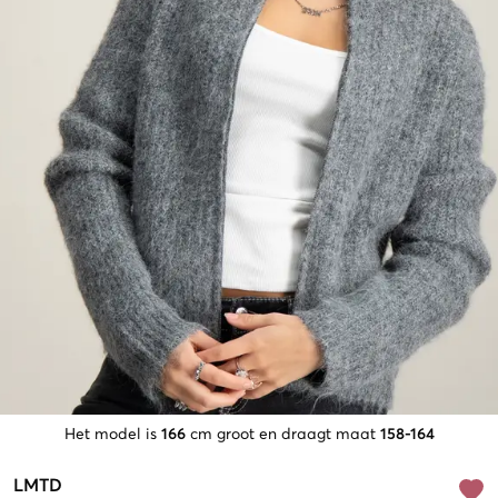
Het model is
166
cm groot en draagt maat
158-164
LMTD