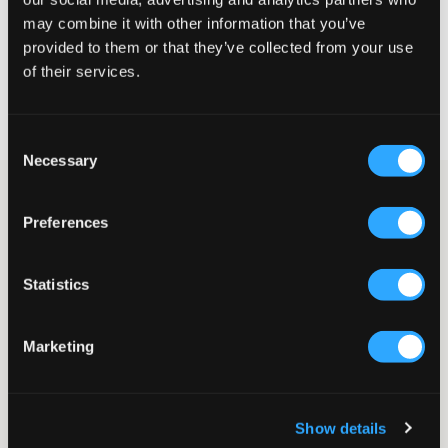
may combine it with other information that you’ve
KIES EEN MAAT
provided to them or that they’ve collected from your use
of their services.
Snelle levering
Gratis verzending vanaf €69
Recht op herroeping binnen 60 dagen
Consent
Necessary
Selection
Donkergrijs gebreid vest met rits van LMTD. Dit gebreide vest is
zowel stijlvol als gezellig, perfect voor koelere dagen. Met zijn
Preferences
zachte breisel en hogere kraag geeft het een tijdloze uitstraling
die gemakkelijk te combineren is met zowel jeans als rokken. De
trui is net zo mooi dichtgeritst als open.
Statistics
Trui
Gebreid
Hogere kraag
Marketing
Rits
Normale pasvorm
Kleur: Dark Grey Melange
Show details
SKU
:
130264-001