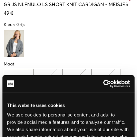
GRIJS
NLFNULO LS SHORT KNIT CARDIGAN
-
MEISJES
49 €
Kleur
:
Grijs
Maat
134-140 cm
146-152 cm
158-164 cm
170-176 cm
Nog
1
over
This website uses cookies
De maat lijkt
We use cookies to personalise content and ads, to
Te klein
Perfect
Te groot
provide social media features and to analyse our traffic.
We also share information about your use of our site with
MAATTABEL
our social media, advertising and analytics partners who