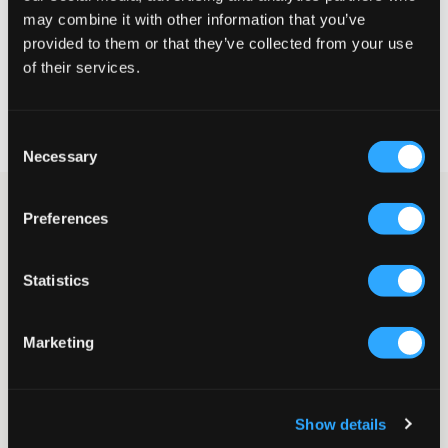
may combine it with other information that you’ve
KIES EEN MAAT
provided to them or that they’ve collected from your use
of their services.
Snelle levering
Gratis verzending vanaf €69
Consent
Recht op herroeping binnen 60 dagen
Necessary
Selection
Gebreide trui van LMTD. De trui heeft een ronde halslijn en een
Preferences
normale pasvorm. Er zijn pailletten op het vest, wat de trui een
mooi detail geeft.
Trui
Statistics
Gebreid
Pailletten
Ronde halslijn
Marketing
Normale pasvorm
Kleur: Peyote/WITH Sequi
Show details
SKU
:
131453-001