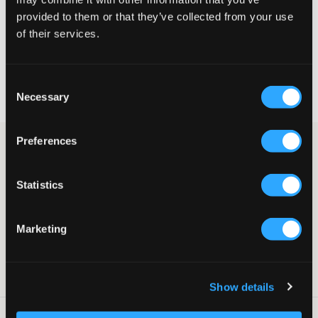
provided to them or that they’ve collected from your use
KIES EEN MAAT
of their services.
Snelle levering
Consent
Gratis verzending vanaf €69
Necessary
Selection
Recht op herroeping binnen 60 dagen
Preferences
Lichtgrijze sweatshirt van LMTD. De trui heeft een ronde halslijn
en een normale pasvorm. Aan de voorkant bevindt zich de
bekende Coca-Cola-print.
Statistics
Sweatshirt
Ronde halslijn
Normale pasvorm
Marketing
Print
Kleur: Grey Melange
SKU
:
131443-002
Show details
Laundry Advice
: