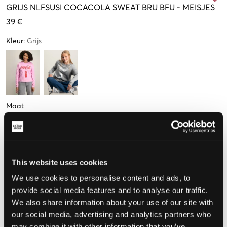
GRIJS
NLFSUSI COCACOLA SWEAT BRU BFU
-
MEISJES
39 €
Kleur
:
Grijs
Maat
152 cm
158 cm
164 cm
170 cm
176 cm
(12 Y)
(13 Y)
(14 Y)
(15 Y)
(16 Y)
Weinig
Weinig
Nog
1
over
beschikbaar
beschikbaar
This website uses cookies
We use cookies to personalise content and ads, to
De maat lijkt
provide social media features and to analyse our traffic.
We also share information about your use of our site with
Te klein
Perfect
Te groot
our social media, advertising and analytics partners who
MAATTABEL
may combine it with other information that you’ve