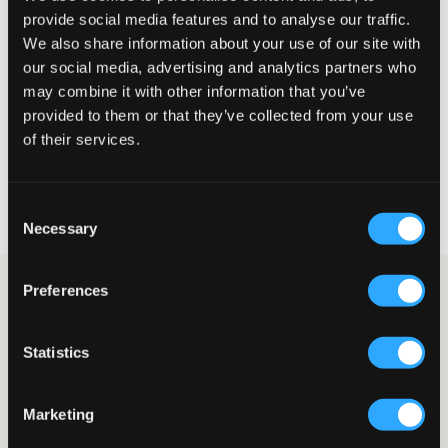
provide social media features and to analyse our traffic.
Te klein
Perfect
Te groot
We also share information about your use of our site with
our social media, advertising and analytics partners who
MAATTABEL
may combine it with other information that you’ve
provided to them or that they’ve collected from your use
KIES EEN MAAT
of their services.
Snelle levering
Consent
Gratis verzending vanaf €69
Necessary
Recht op herroeping binnen 60 dagen
Selection
Preferences
Vijfzakkenjeans van LMTD. De taille is laag en de gulp bestaat
uit een knoop en ritssluiting. De taille is verstelbaar zodat de
jeans zo goed en comfortabel mogelijk zit. De pijpen hebben
een smalle pasvorm en zijn onderaan uitlopend. De
Statistics
achterzakken hebben een klep met knoop.
Jeans
Marketing
Gulp bestaande uit knoop en ritssluiting
Vijfzakkenmodel