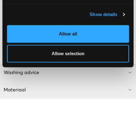
Achterzakken met klep
Lage taille
Show details
Smalle uitlopende pijpen
Verstelbare taille
Kleur: Medium Blue Denim
Allow all
SKU
:
130286-001
Allow selection
Laundry Advice
:
Washing advice
Materiaal