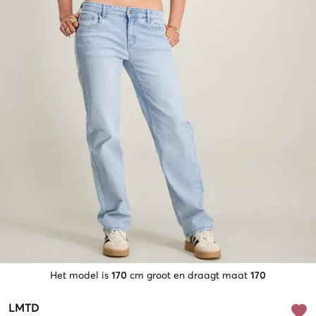
Het model is
170
cm groot en draagt maat
170
LMTD