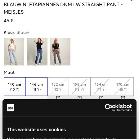
BLAUW
NLFTARIANNES DNM LW STRAIGHT PANT
-
MEISJES
45 €
Kleur
:
Blauw
Maat
140 cm
146 cm
152 cm
158 cm
164 cm
170 cm
(10 Y)
(11 Y)
(12 Y)
(13 Y)
(14 Y)
(15 Y)
176 cm
(16 Y)
Weinig
beschikbaar
This website uses cookies