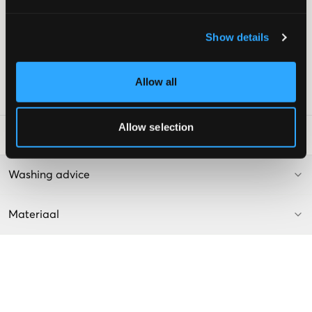
Rechte pijpen
Normale taillehoogte
Show details
Verstelbare taille
Gulp bestaande uit knoop en ritssluiting
Kleur: Lichtblauw Denim
Allow all
SKU
:
124408-001
Allow selection
Laundry Advice
:
Washing advice
Materiaal