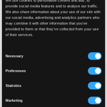
We use cookies to personalise content and ads, to
De maat lijkt
provide social media features and to analyse our traffic.
We also share information about your use of our site with
Te klein
Perfect
Te groot
our social media, advertising and analytics partners who
MAATTABEL
may combine it with other information that you’ve
provided to them or that they’ve collected from your use
KIES EEN MAAT
of their services.
Snelle levering
Consent
Gratis verzending vanaf €69
Necessary
Selection
Recht op herroeping binnen 60 dagen
Preferences
Lichte vijfzakkenjeans van LMTD. De taille is normaal hoog en
de pijpen hebben een rechte, ontspannen pasvorm. De gulp
bestaat uit een knoop en ritssluiting en aan de binnenkant zit
Statistics
een verstelbare elastiek. Deze jeans zijn perfecte alledaagse
jeans en kunnen gecombineerd worden met zowel strakke als
ontspannen bovenstukken.
Marketing
Jeans
Vijfzakkenmodel