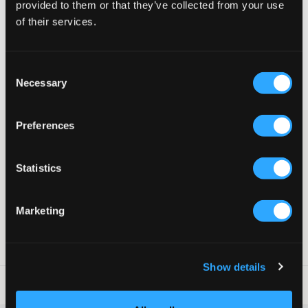
provided to them or that they’ve collected from your use
KIES EEN MAAT
of their services.
Snelle levering
Consent
Gratis verzending vanaf €69
Necessary
Selection
Recht op herroeping binnen 60 dagen
Preferences
Donkerblauwe blazer van LMTD. De blazer heeft ton-sur-ton
knopen. De pasvorm is licht getailleerd in de taille. Mis niet dat
er een bijpassende broek verkrijgbaar is voor een volledig pak.
Statistics
Blazer
Knopen
Licht getailleerd
Marketing
Kleur: Dark Sapphire
SKU
:
129409-001
Show details
Laundry Advice
: