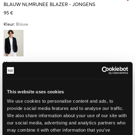
BLAUW
NLMRUNEE BLAZER
-
JONGENS
95 €
Kleur
:
Blauw
Maat
134-140 cm
146-152 cm
158-164 cm
170-176 cm
Nog
1
over
This website uses cookies
We use cookies to personalise content and ads, to
De maat lijkt
provide social media features and to analyse our traffic.
We also share information about your use of our site with
Te klein
Perfect
Te groot
our social media, advertising and analytics partners who
may combine it with other information that you’ve
MAATTABEL