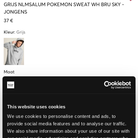
GRIJS
NLMSALUM POKEMON SWEAT WH BRU SKY
-
JONGENS
37 €
Kleur
:
Grijs
Maat
134-140 cm
146-152 cm
158-164 cm
170-176 cm
Nog
1
over
This website uses cookies
De maat lijkt
We use cookies to personalise content and ads, to
provide social media features and to analyse our traffic.
Te klein
Perfect
Te groot
We also share information about your use of our site with