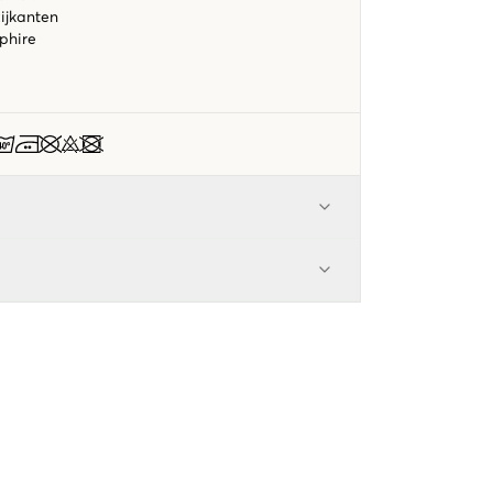
ijkanten
pphire