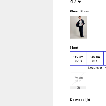
42 €
Kleur
:
Blauw
Maat
140 cm
146 cm
(10 Y)
(11 Y)
Nog
3
over
176 cm
(16 Y)
De maat lijkt