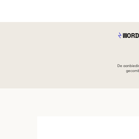
WORD
De aanbiedin
gecombi