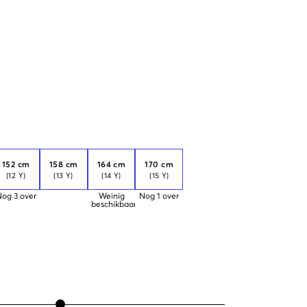
152 cm
158 cm
164 cm
170 cm
(12 Y)
(13 Y)
(14 Y)
(15 Y)
Nog
3
over
Weinig
Nog
1
over
beschikbaar