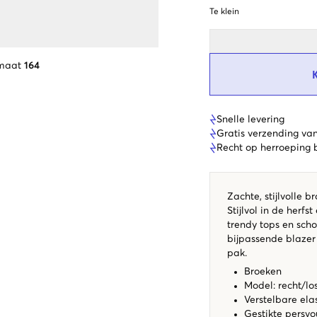
Te klein
 maat
164
Snelle levering
Gratis verzending va
Recht op herroeping
Zachte, stijlvolle
Stijlvol in de herf
trendy tops en scho
bijpassende blazer
pak.
Broeken
Model: recht/lo
Verstelbare elas
Gestikte persv