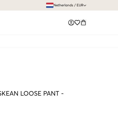
GRATIS VERZEN
Netherlands
/
EUR
Market switch
KEAN LOOSE PANT
-