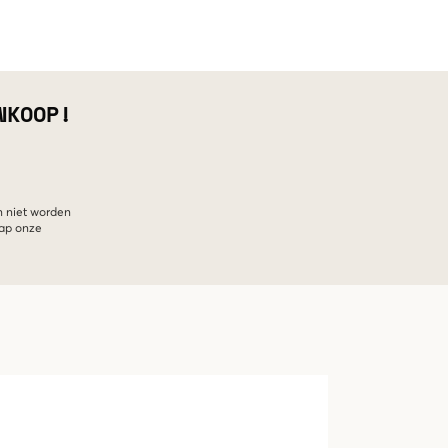
NKOOP!
n niet worden
hap onze