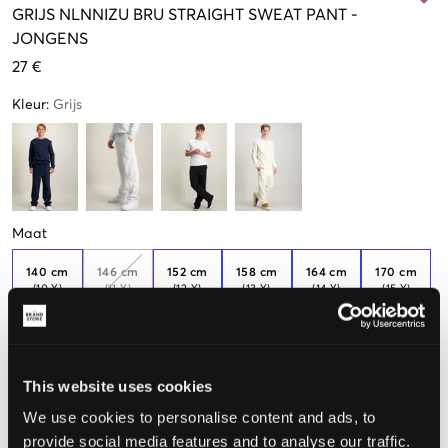
GRIJS
NLNNIZU BRU STRAIGHT SWEAT PANT
-
JONGENS
27 €
Kleur
:
Grijs
Maat
140 cm
146 cm
152 cm
158 cm
164 cm
170 cm
(10 Y)
(11 Y)
(12 Y)
(13 Y)
(14 Y)
(15 Y)
Nog
1
over
Nog
2
over
Nog
2
over
176 cm
(16 Y)
This website uses cookies
We use cookies to personalise content and ads, to
De maat lijkt
provide social media features and to analyse our traffic.