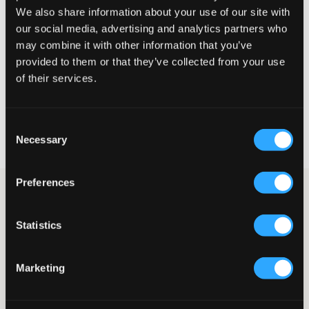
We also share information about your use of our site with
Te klein
Perfect
Te groot
our social media, advertising and analytics partners who
may combine it with other information that you’ve
MAATTABEL
provided to them or that they’ve collected from your use
KIES EEN MAAT
of their services.
Snelle levering
Consent
Gratis verzending vanaf €69
Necessary
Selection
Recht op herroeping binnen 60 dagen
Preferences
Lichtgrijze sweatpants van LMTD. Deze broek heeft een
elastische taille met trekkoord en een verstelbare taille voor een
perfecte pasvorm. De rechte pijpen zorgen voor een stijlvolle en
Statistics
relaxte look, ideaal voor dagelijks gebruik en vrije tijd.
Sweatpants
Trekkoord
Marketing
Elastiek in de taille
Verstelbare taille
Zakken aan de zijkant