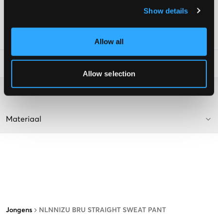
Kleur: Light Grey melange
Show details
Supplier color/color code
:
LIGHT GREY MELANGE
SKU
:
130279-002
Allow all
Laundry Advice
:
Allow selection
Washing advice
Materiaal
Jongens
NLNNIZU BRU STRAIGHT SWEAT PANT