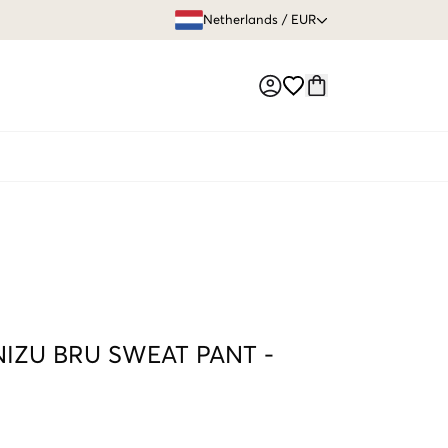
GRATIS VERZEN
Netherlands
/
EUR
Market switch
IZU BRU SWEAT PANT
-