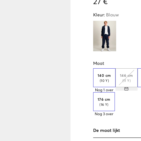
27 €
Kleur
:
Blauw
Maat
140 cm
146 cm
(10 Y)
(11 Y)
Nog
1
over
176 cm
(16 Y)
Nog
3
over
De maat lijkt