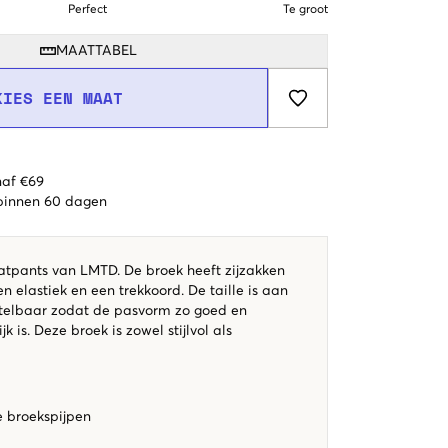
Perfect
Te groot
MAATTABEL
KIES EEN MAAT
naf €69
 binnen 60 dagen
tpants van LMTD. De broek heeft zijzakken
een elastiek en een trekkoord. De taille is aan
stelbaar zodat de pasvorm zo goed en
 is. Deze broek is zowel stijlvol als
 broekspijpen