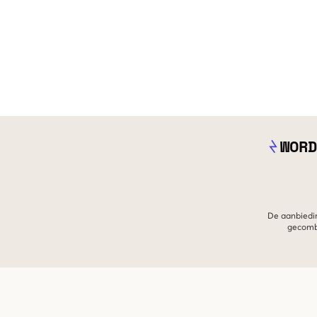
WORD
De aanbiedin
gecombi