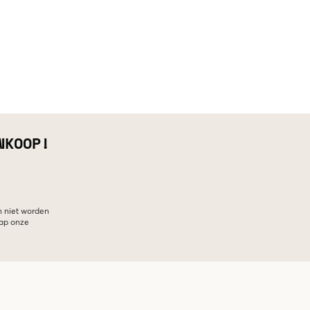
NKOOP!
n niet worden
hap onze