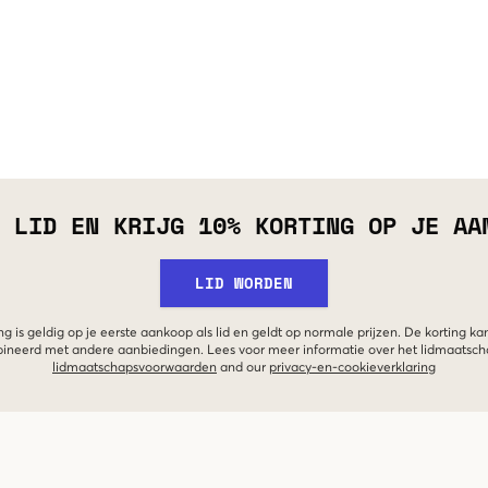
 LID EN KRIJG 10% KORTING OP JE AA
LID WORDEN
g is geldig op je eerste aankoop als lid en geldt op normale prijzen. De korting ka
neerd met andere aanbiedingen. Lees voor meer informatie over het lidmaatsc
lidmaatschapsvoorwaarden
and our
privacy-en-cookieverklaring