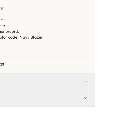
orm
lle
zer
genereerd.
color code
:
Navy Blazer