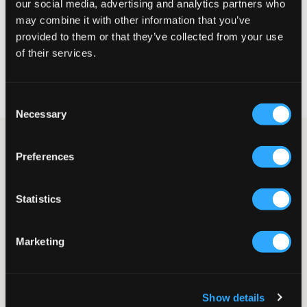
our social media, advertising and analytics partners who
may combine it with other information that you’ve
KIES EEN MAAT
provided to them or that they’ve collected from your use
of their services.
Snelle levering
Gratis verzending vanaf €69
Consent
Recht op herroeping binnen 60 dagen
Necessary
Selection
Lichtgrijze hoodie van LMTD. Deze hoodie heeft een ontspannen
pasvorm met verlaagde schouders. Zachte boorden zijn
Preferences
aanwezig aan de mouwuiteinden en onderkant. Deze hoodie is
perfect voor een ontspannen en moderne look.
Statistics
Hoodie
Capuchon
Ontspannen pasvorm
Marketing
Boorden aan mouwuiteinden en onderkant
Kleur: Light Grey Melange
De tekst is AI-gegenereerd.
Supplier color/color code
:
Light Grey Melange
Show details