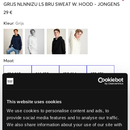
GRIJS
NLNNIZU LS BRU SWEAT W. HOOD
-
JONGENS
29 €
Kleur
:
Grijs
Maat
134-140 cm
146-152 cm
158-164 cm
170-176 cm
Weinig
beschikbaar
This website uses cookies
De maat lijkt
We use cookies to personalise content and ads, to
Te klein
Perfect
Te groot
provide social media features and to analyse our traffic.
We also share information about your use of our site with
MAATTABEL