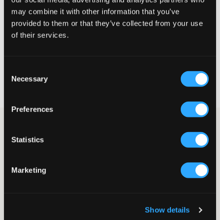
Te klein
Perfect
Te groot
may combine it with other information that you’ve
MAATTABEL
provided to them or that they’ve collected from your use
of their services.
KIES EEN MAAT
Consent
Snelle levering
Necessary
Selection
Gratis verzending vanaf €69
Recht op herroeping binnen 60 dagen
Preferences
Laarsjes met luipaardprint van LMTD. Aan de binnenkant is er
een zachte voering. De schachthoogte is 9 cm. Dit is een van de
Statistics
grootste schoenentrends van de winter.
Laarsjes
Voering
Marketing
Schachthoogte: 9 cm
Zoolhoogte: 2 cm
Kleur: Mocha Meringue/LEO
Show details
SKU
:
131450-001