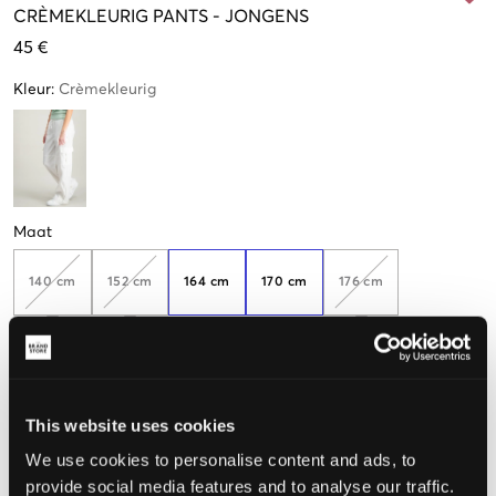
CRÈMEKLEURIG
PANTS
-
JONGENS
45 €
Kleur
:
Crèmekleurig
Maat
140 cm
152 cm
164 cm
170 cm
176 cm
Nog
2
over
De maat lijkt
This website uses cookies
Te klein
Perfect
Te groot
We use cookies to personalise content and ads, to
MAATTABEL
provide social media features and to analyse our traffic.