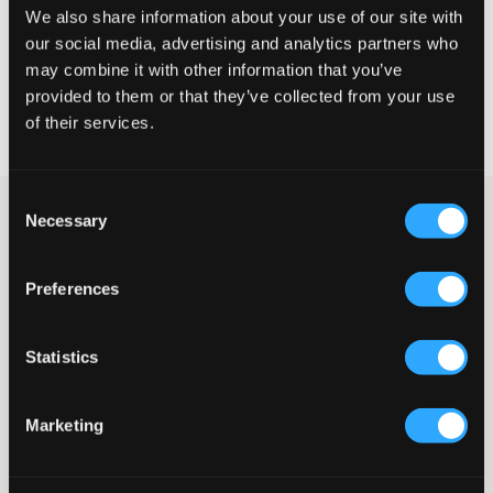
We also share information about your use of our site with
KIES EEN MAAT
our social media, advertising and analytics partners who
may combine it with other information that you’ve
provided to them or that they’ve collected from your use
Snelle levering
of their services.
Gratis verzending vanaf €69
Recht op herroeping binnen 60 dagen
Consent
Vitaj cargo-broek van D-xel. De taille is normaalhoog en de
Necessary
Selection
pijpen zijn wijd. In de taille zit elastiek en een koord en de
zakken zitten aan de zijkant. Onderaan zitten knopen zodat je
de broek een beetje kunt aantrekken als je dat wilt. Deze
Preferences
broeken zijn perfect voor het voorjaar en werken zowel om aan
te kleden als om casual te dragen.
Broek
Statistics
Cargo-model
Normaalhoge taille
Wijde pijpen
Marketing
Zijzakken
Elastiek
Koord