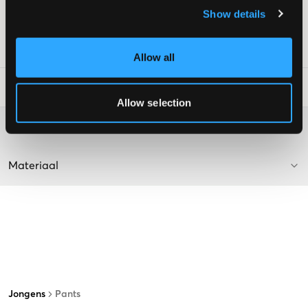
Knopen onderaan
Show details
Kleur: 00030
SKU
:
118601-003
Allow all
Laundry Advice
:
Allow selection
Washing advice
Materiaal
Jongens
Pants