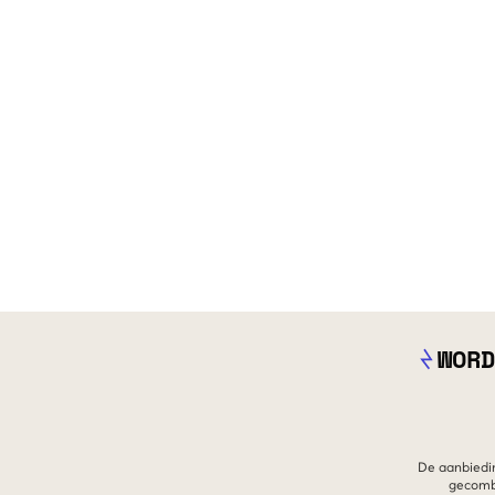
WORD
De aanbiedin
gecombi