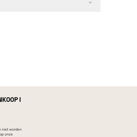
NKOOP!
n niet worden
hap onze