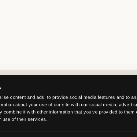
Market switcher
s
ise content and ads, to provide social media features and to an
rmation about your use of our site with our social media, advertis
 combine it with other information that you’ve provided to them o
 use of their services.
Netherlands
/
EUR