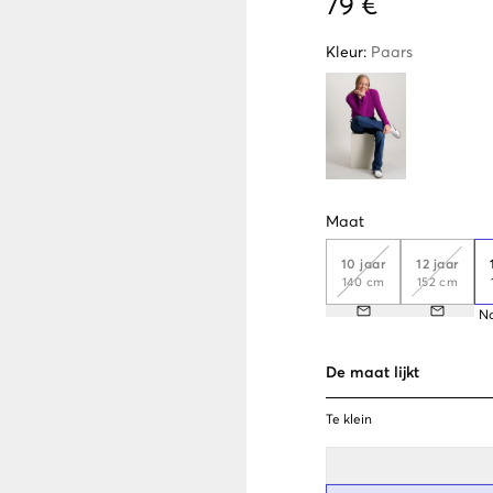
79 €
Kleur
:
Paars
Maat
10 jaar
12 jaar
140 cm
152 cm
N
De maat lijkt
Te klein