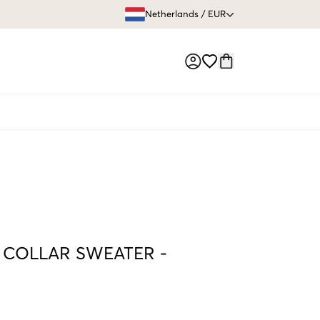
GRATIS VERZEN
Netherlands
/
EUR
Market switch
 COLLAR SWEATER
-