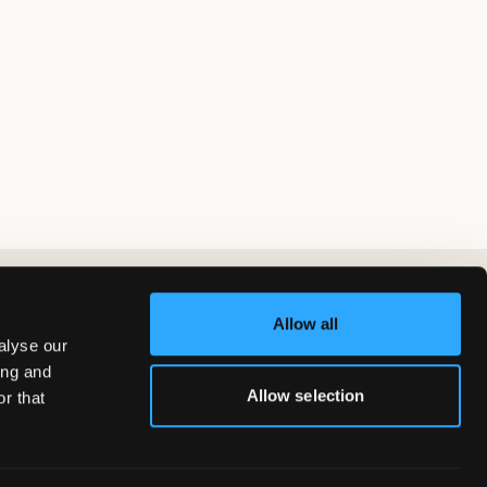
Allow all
alyse our
ing and
Allow selection
r that