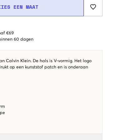
KIES EEN MAAT
naf €69
 binnen 60 dagen
van Calvin Klein. De hals is V-vormig. Het logo
drukt op een kunststof patch en is onderaan
orm
ape