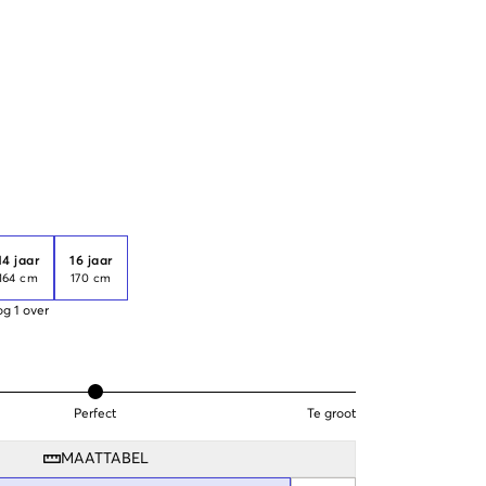
14 jaar
16 jaar
164 cm
170 cm
og
1
over
Perfect
Te groot
MAATTABEL