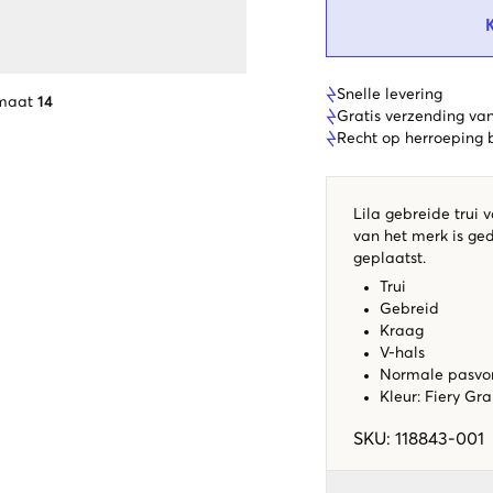
Snelle levering
 maat
14
Gratis verzending va
Recht op herroeping
Lila gebreide trui 
van het merk is ge
geplaatst.
Trui
Gebreid
Kraag
V-hals
Normale pasv
Kleur: Fiery Gr
SKU
:
118843-001