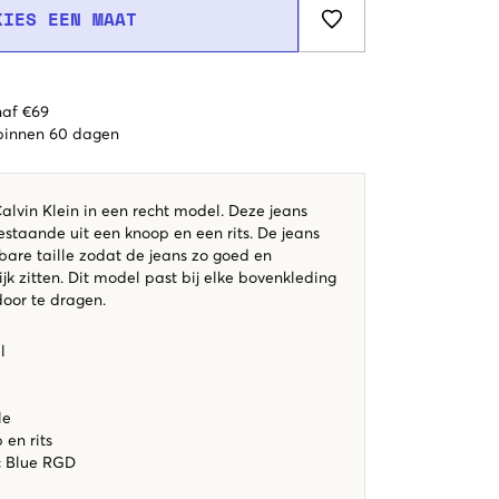
KIES EEN MAAT
naf €69
 binnen 60 dagen
alvin Klein in een recht model. Deze jeans
staande uit een knoop en een rits. De jeans
bare taille zodat de jeans zo goed en
k zitten. Dit model past bij elke bovenkleding
 door te dragen.
l
le
en rits
c Blue RGD