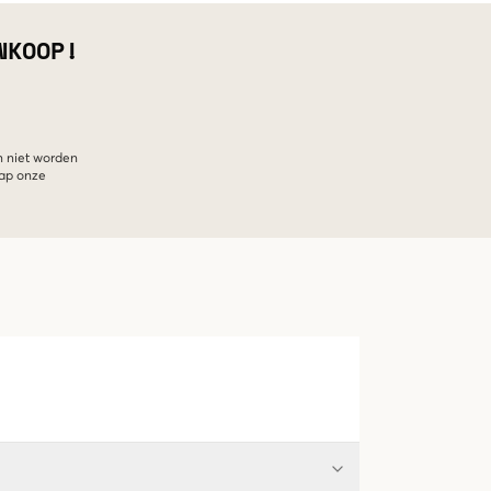
NKOOP!
n niet worden
hap onze