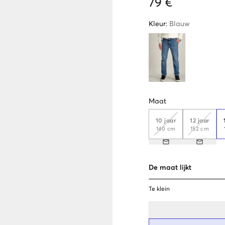
79 €
Kleur
:
Blauw
Maat
10 jaar
12 jaar
140 cm
152 cm
De maat lijkt
Te klein