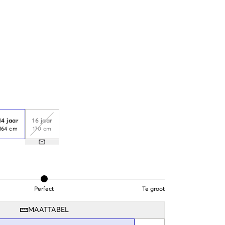
14 jaar
16 jaar
164 cm
170 cm
Perfect
Te groot
MAATTABEL