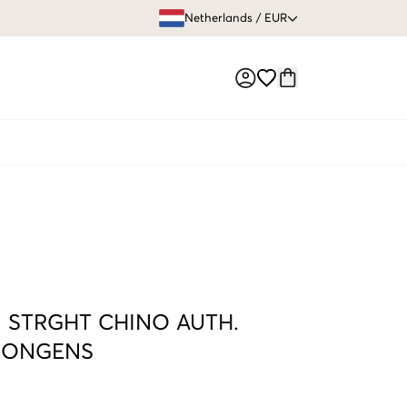
GRATIS VERZEN
Netherlands
/
EUR
Market switch
 STRGHT CHINO AUTH.
JONGENS