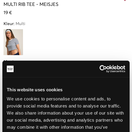
MULTI
RIB TEE
-
MEISJES
19 €
Kleur
:
Multi
Maat
134-140 cm
146-152 cm
158-164 cm
170-176 cm
Nog
1
over
This website uses cookies
We use cookies to personalise content and ads, to
De maat lijkt
provide social media features and to analyse our traffic.
We also share information about your use of our site with
Te klein
Perfect
Te groot
our social media, advertising and analytics partners who
may combine it with other information that you’ve
MAATTABEL