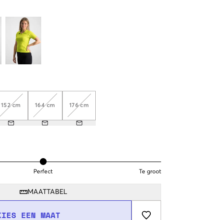
152 cm
164 cm
176 cm
Perfect
Te groot
MAATTABEL
KIES EEN MAAT