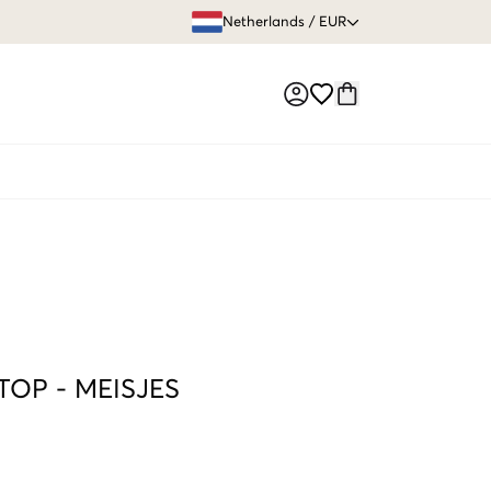
GRATIS VERZEN
Netherlands
/
EUR
Market switch
 TOP
-
MEISJES