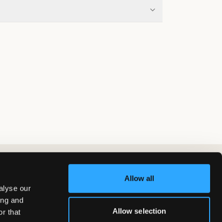
Allow all
alyse our
ing and
Allow selection
r that