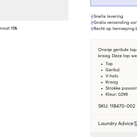
Snelle levering
Gratis verzending va
 maat
176
Recht op herroeping
Oranje geribde top
kraag. Deze top we
Top
Geribd
V-hals
Kraag
Strakke pasvor
Kleur: 0298
SKU
:
118470-002
Laundry Advice
: