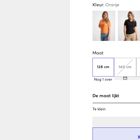
Kleur
:
Oranje
Maat
128 cm
140 cm
Nog
1
over
De maat lijkt
Te klein