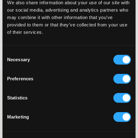
We also share information about your use of our site with
Te klein
Perfect
Te groot
our social media, advertising and analytics partners who
may combine it with other information that you’ve
provided to them or that they’ve collected from your use
KIES EEN MAAT
of their services.
Snelle levering
Consent
Gratis verzending vanaf €69
Necessary
Selection
Recht op herroeping binnen 60 dagen
Preferences
Grijze sweatshirt van Gant. De sweater heeft een normale
pasvorm en een ronde hals. Borden zijn aanwezig aan de
onderkant en aan de mouwuiteinden. Het logo van het merk is
Statistics
geborduurd en op de borst geplaatst.
Sweatshirt
Borden
Marketing
Ronde hals
Normale pasvorm
Borduurwerk
Kleur: 94 Light Grey Melange