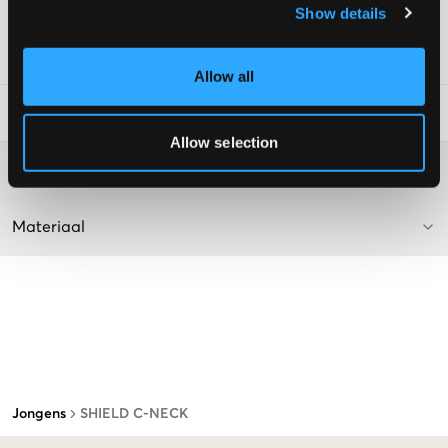
Show details
Supplier color/color code
:
GRÅANGE
SKU
:
126673-001
Allow all
Laundry Advice
:
Allow selection
Washing advice
Materiaal
Jongens
SHIELD C-NECK