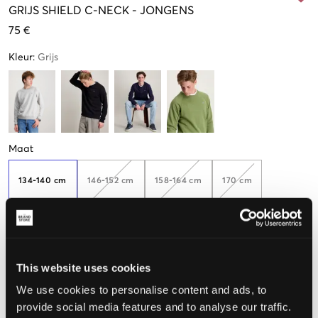
GRIJS
SHIELD C-NECK
-
JONGENS
75 €
Kleur
:
Grijs
Maat
134-140 cm
146-152 cm
158-164 cm
170 cm
176 cm
This website uses cookies
We use cookies to personalise content and ads, to
De maat lijkt
provide social media features and to analyse our traffic.