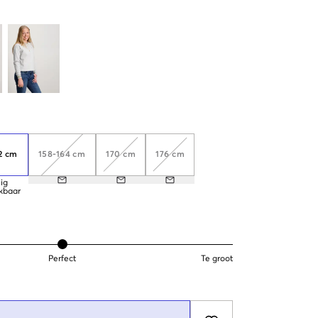
2 cm
158-164 cm
170 cm
176 cm
ig
kbaar
Perfect
Te groot