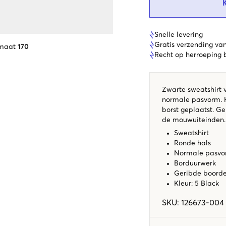
Snelle levering
Gratis verzending va
 maat
170
Recht op herroeping
Zwarte sweatshirt v
normale pasvorm. H
borst geplaatst. G
de mouwuiteinden. D
Sweatshirt
Ronde hals
Normale pasv
Borduurwerk
Geribde boord
Kleur: 5 Black
SKU
:
126673-004