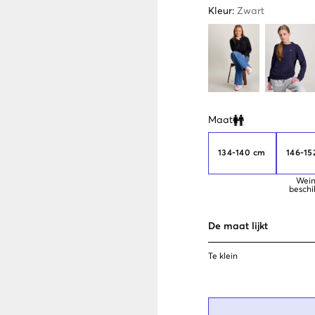
Kleur
:
Zwart
Maat
Clone modal
134-140 cm
146-15
Wein
beschi
De maat lijkt
Te klein