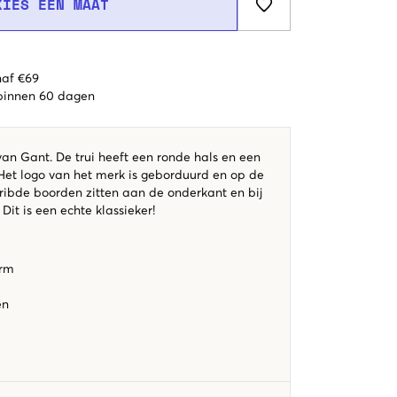
KIES EEN MAAT
naf €69
 binnen 60 dagen
an Gant. De trui heeft een ronde hals en een
et logo van het merk is geborduurd en op de
eribde boorden zitten aan de onderkant en bij
it is een echte klassieker!
orm
en