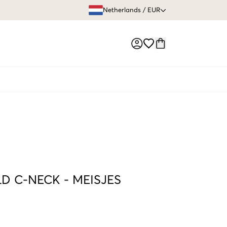
GRATIS VERZEN
Netherlands
/
EUR
Market switch
LD C-NECK
-
MEISJES