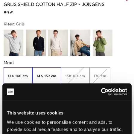
GRIJS
SHIELD COTTON HALF ZIP
-
JONGENS
89 €
Kleur
:
Grijs
Maat
134-140 cm
146-152 cm
158-164 cm
170 cm
176 cm
This website uses cookies
We use cookies to personalise content and ads, to
De maat lijkt
provide social media features and to analyse our traffic.