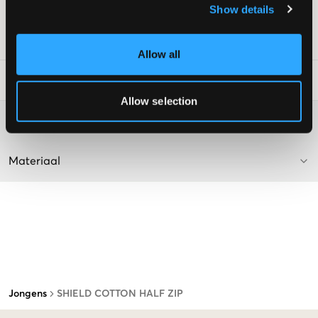
Show details
Supplier color/color code
:
GRÅANGE
SKU
:
126569-001
Allow all
Laundry Advice
:
Allow selection
Washing advice
Materiaal
Jongens
SHIELD COTTON HALF ZIP