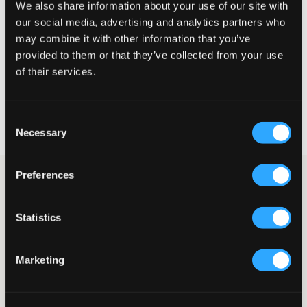
We also share information about your use of our site with
Te klein
Perfect
Te groot
our social media, advertising and analytics partners who
may combine it with other information that you’ve
provided to them or that they’ve collected from your use
KIES EEN MAAT
of their services.
Snelle levering
Consent
Gratis verzending vanaf €69
Necessary
Selection
Recht op herroeping binnen 60 dagen
Preferences
Fijngebreide trui van Gant. De trui heeft een half-zip en een
hogere kraag, evenals boorden bij de mouwen en aan de
onderkant. Het logo van het merk is geborduurd aan één kant
Statistics
van de borst.
Trui
Gebreid
Marketing
Half-zip
Boorden
Borduursel
Kleur: 094 Light grey Melange