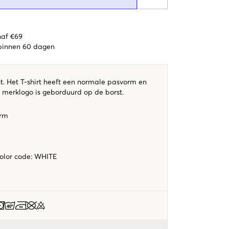
naf €69
 binnen 60 dagen
t. Het T-shirt heeft een normale pasvorm en
t merklogo is geborduurd op de borst.
orm
color code
:
WHITE