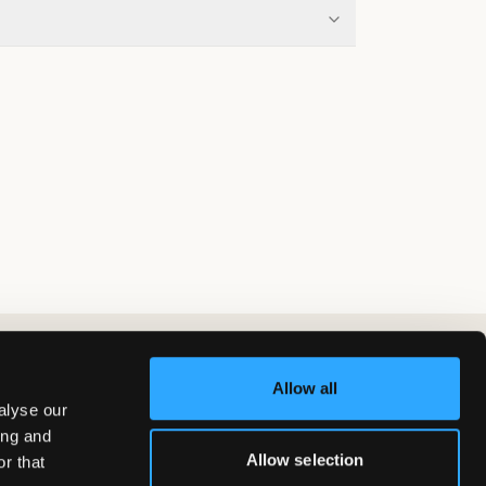
Allow all
alyse our
ing and
Allow selection
r that