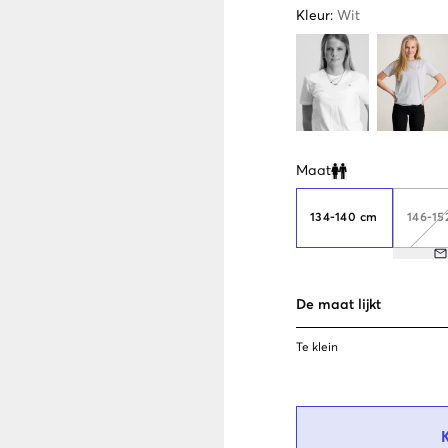
Kleur
:
Wit
Maat
Clone modal
134-140 cm
146-15
De maat lijkt
Te klein