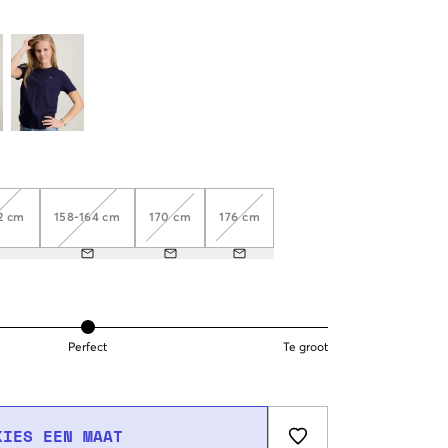
2 cm
158-164 cm
170 cm
176 cm
Perfect
Te groot
KIES EEN MAAT