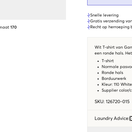
Snelle levering
Gratis verzending va
Recht op herroeping
 maat
170
Wit T-shirt van Gan
een ronde hals. He
T-shirt
Normale pasv
Ronde hals
Borduurwerk
Kleur: 110 White
Supplier color/
SKU
:
126720-015
Laundry Advice
: