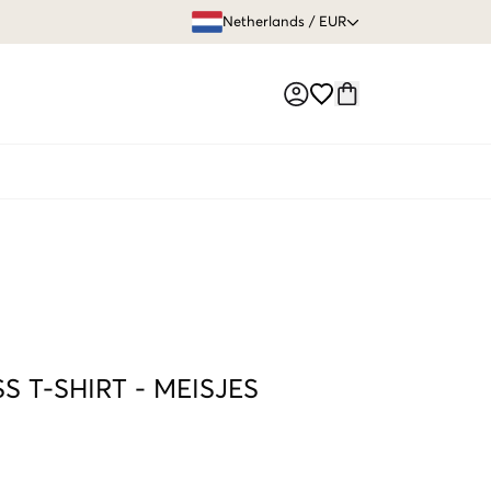
GRATIS VERZEN
Netherlands
/
EUR
Market switch
SS T-SHIRT
-
MEISJES