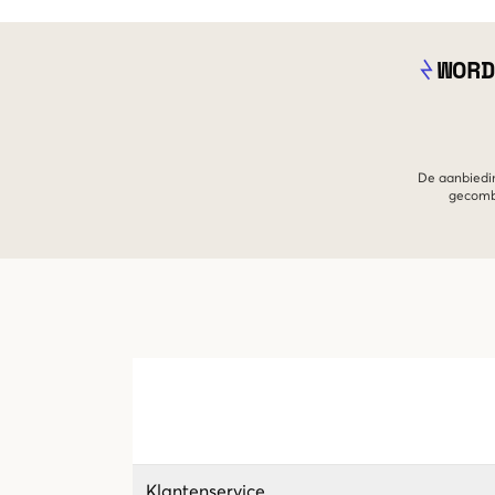
WORD
De aanbiedin
gecombi
Klantenservice