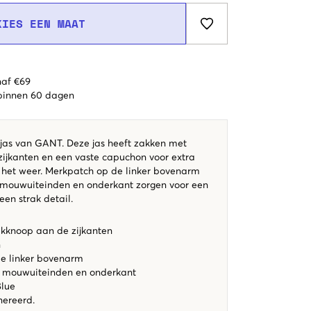
KIES EEN MAAT
naf €69
 binnen 60 dagen
sjas van GANT. Deze jas heeft zakken met
ijkanten en een vaste capuchon voor extra
het weer. Merkpatch op de linker bovenarm
 mouwuiteinden en onderkant zorgen voor een
en strak detail.
kknoop aan de zijkanten
n
e linker bovenarm
e mouwuiteinden en onderkant
Blue
nereerd.