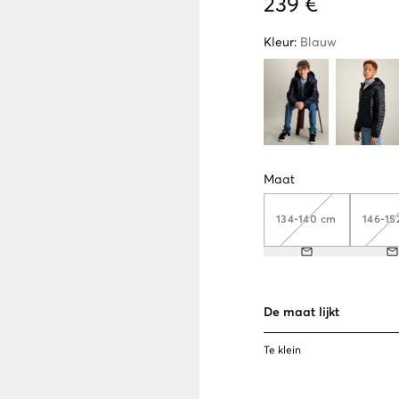
239 €
Kleur
:
Blauw
Maat
134-140 cm
146-15
De maat lijkt
Te klein