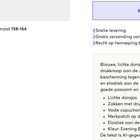
 maat
158-164
Snelle levering
Gratis verzending va
Recht op herroeping
Blauwe, lichte don
drukknoop aan de z
bescherming tegen 
en elastiek aan de
goede pasvorm en e
Lichte donsjas
Zakken met dru
Vaste capucho
Merkpatch op d
Elastiek aan d
Kleur: Evening 
De tekst is AI-gege