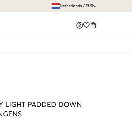
GRATIS VERZEN
Netherlands
/
EUR
Market switch
Y LIGHT PADDED DOWN
NGENS