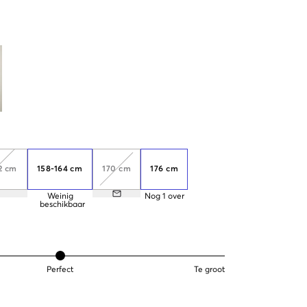
2 cm
158-164 cm
170 cm
176 cm
Weinig
Nog
1
over
beschikbaar
Perfect
Te groot