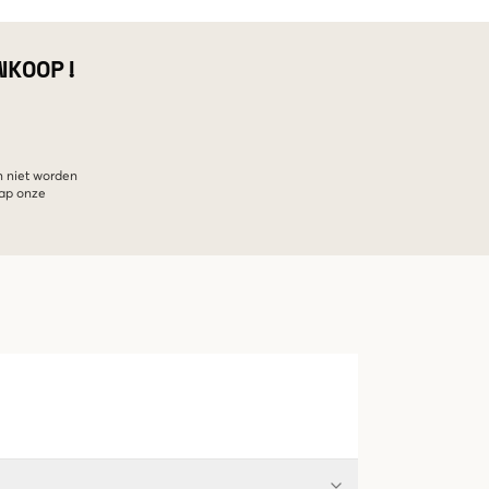
NKOOP!
n niet worden
hap onze