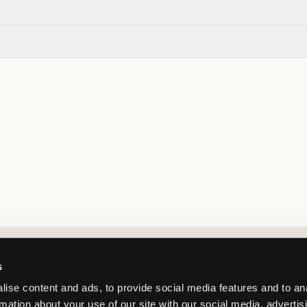
Market switcher
s
ise content and ads, to provide social media features and to an
rmation about your use of our site with our social media, advertis