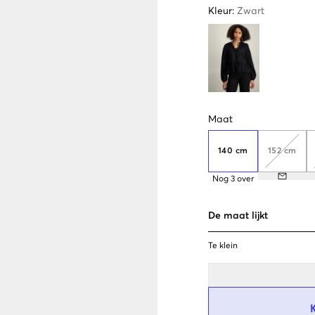
Kleur
:
Zwart
Maat
140 cm
152 cm
Nog
3
over
De maat lijkt
Te klein