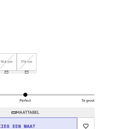
164 cm
176 cm
Perfect
Te groot
MAATTABEL
KIES EEN MAAT