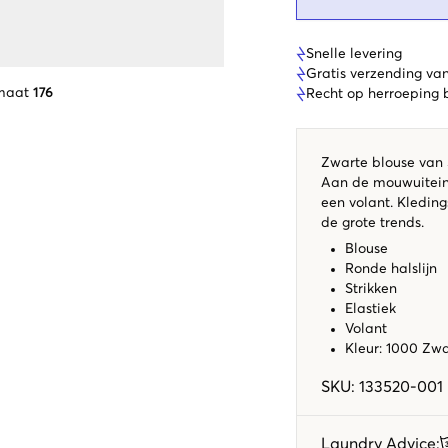
Snelle levering
Gratis verzending va
maat
176
Recht op herroeping
Zwarte blouse van S
Aan de mouwuiteind
een volant. Kledin
de grote trends.
Blouse
Ronde halslijn
Strikken
Elastiek
Volant
Kleur: 1000 Zw
SKU
:
133520-001
Laundry Advice
: