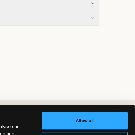
Allow all
alyse our
ing and