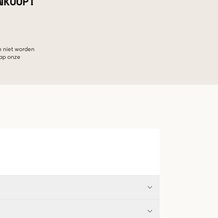
NKOOP!
n niet worden
hap onze