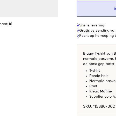
maat
16
Snelle levering
Gratis verzending va
Recht op herroeping
Blauw T-shirt van B
normale pasvorm. H
de borst geplaatst.
T-shirt
Ronde hals
Normale pasv
Print
Kleur: Marine
Supplier color/
SKU
:
115880-002