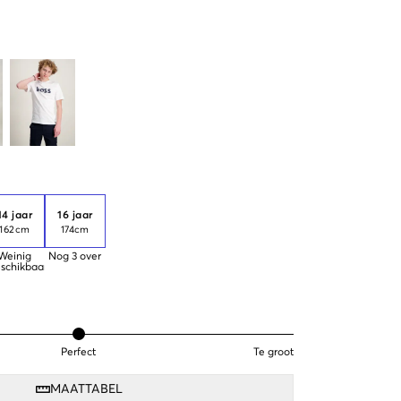
14 jaar
16 jaar
162cm
174cm
Weinig
Nog
3
over
schikbaar
Perfect
Te groot
MAATTABEL