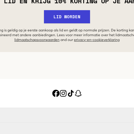
 LID EN KRIJG 10% KORTING OP JE AA
LID WORDEN
g is geldig op je eerste aankoop als lid en geldt op normale prijzen. De korting ka
neerd met andere aanbiedingen. Lees voor meer informatie over het lidmaatsc
lidmaatschapsvoorwaarden
and our
privacy-en-cookieverklaring