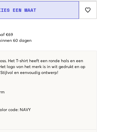
KIES EEN MAAT
naf €69
 binnen 60 dagen
oss. Het T-shirt heeft een ronde hals en een
et logo van het merk is in wit gedrukt en op
 Stijlvol en eenvoudig ontwerp!
orm
color code
:
NAVY