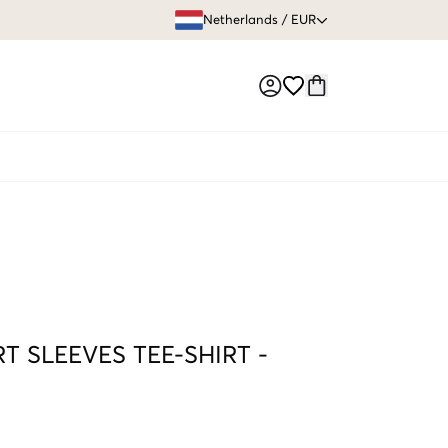
GRATIS VERZEN
Netherlands
/
EUR
Market switch
T SLEEVES TEE-SHIRT
-