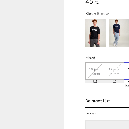
45 €
Kleur
:
Blauw
Maat
10 jaar
12 jaar
138cm
150cm
be
De maat lijkt
Te klein