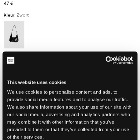
47 €
Kleur
:
Zwart
Maat
One size
This website uses cookies
We use cookies to personalise content and ads, to
De maat lijkt
provide social media features and to analyse our traffic.
We also share information about your use of our site with
Te klein
Perfect
Te groot
our social media, advertising and analytics partners who
MAATTABEL
may combine it with other information that you’ve
provided to them or that they’ve collected from your use
KIES EEN MAAT
of their services.