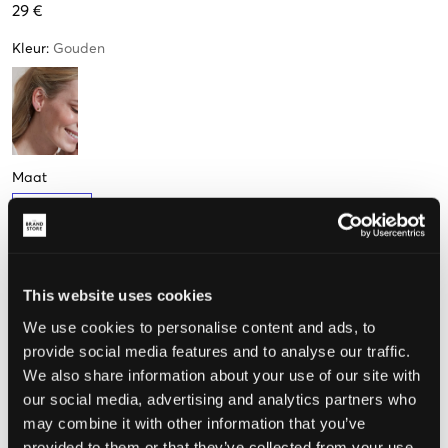
29 €
Kleur
:
Gouden
Maat
One size
Weinig
beschikbaar
This website uses cookies
We use cookies to personalise content and ads, to
De maat lijkt
provide social media features and to analyse our traffic.
Te klein
Perfect
Te groot
We also share information about your use of our site with
our social media, advertising and analytics partners who
may combine it with other information that you’ve
provided to them or that they’ve collected from your use