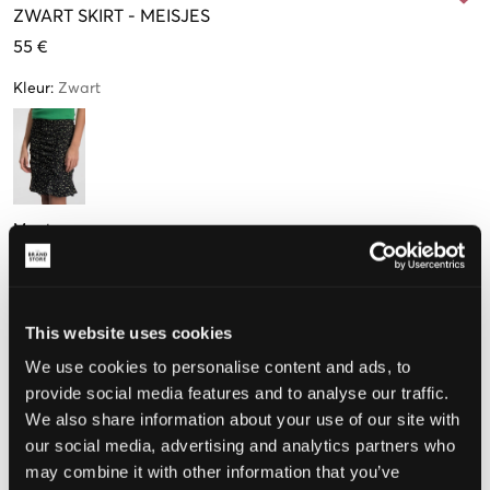
ZWART
SKIRT
-
MEISJES
55 €
Kleur
:
Zwart
Maat
140 cm
152 cm
164 cm
176 cm
Nog
3
over
Nog
1
over
This website uses cookies
We use cookies to personalise content and ads, to
De maat lijkt
provide social media features and to analyse our traffic.
We also share information about your use of our site with
Te klein
Perfect
Te groot
our social media, advertising and analytics partners who
may combine it with other information that you’ve
MAATTABEL