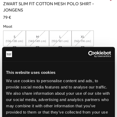
ZWART
SLIM FIT COTTON MESH POLO SHIRT
-
JONGENS
79 €
Maat
S
M
L
XL
(136-138 cm)
(140-149 cm)
(150-161 cm)
(163-174 cm)
De maat lijkt
This website uses cookies
Te klein
Perfect
Te groot
We use cookies to personalise content and ads, to
MAATTABEL
provide social media features and to analyse our traffic.
We also share information about your use of our site with
KIES EEN MAAT
our social media, advertising and analytics partners who
may combine it with other information that you’ve
provided to them or that they’ve collected from your use
Snelle levering