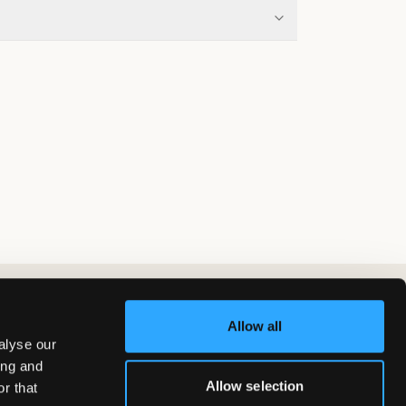
Allow all
alyse our
ing and
Allow selection
r that