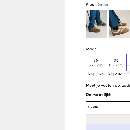
Kleur
:
Groen
Maat
35
36
(22.8 cm)
(23.5 cm)
Nog
1
over
Nog
2
over
Meet je voeten op, zoda
De maat lijkt
Te klein