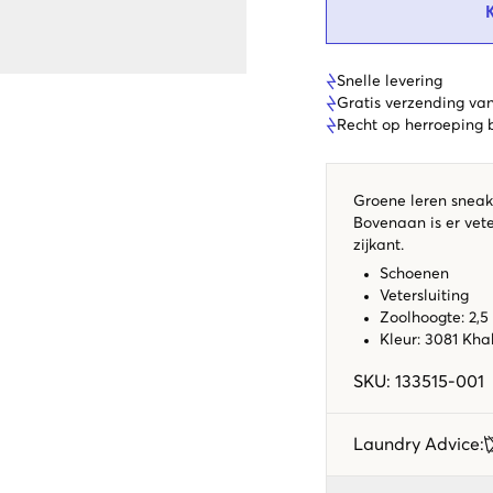
Snelle levering
Gratis verzending va
Recht op herroeping
Groene leren sneake
Bovenaan is er vete
zijkant.
Schoenen
Vetersluiting
Zoolhoogte: 2,5
Kleur: 3081 Kha
SKU
:
133515-001
Laundry Advice
: