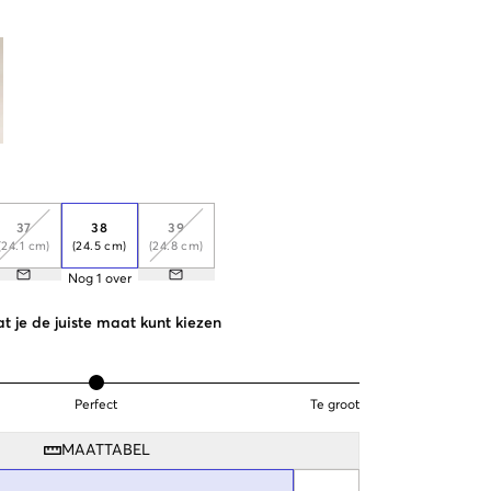
37
38
39
(24.1 cm)
(24.5 cm)
(24.8 cm)
Nog
1
over
t je de juiste maat kunt kiezen
Perfect
Te groot
MAATTABEL